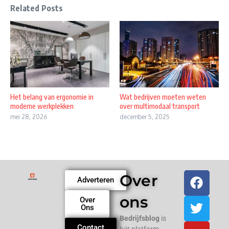
Related Posts
Het belang van ergonomie in
Wat bedrijven moeten weten
moderne werkplekken
over multimodaal transport
mei 28, 2026
december 5, 2025
Over
Adverteren
ons
Over
Ons
Bedrijfsblog
is
Contact
hét platform