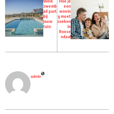
Welk
Hoe je
zwemb
een
ad past
wonin
bij
g moet
jouw
zoeken
tuin
in
Roose
ndaal
admin