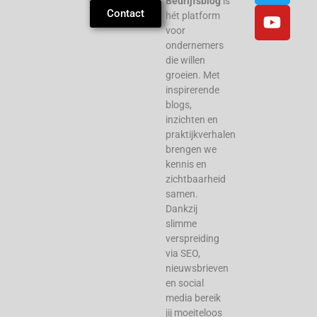
Bedrijfsblog
is
Contact
hét platform
voor
ondernemers
die willen
groeien. Met
inspirerende
blogs,
inzichten en
praktijkverhalen
brengen we
kennis en
zichtbaarheid
samen.
Dankzij
slimme
verspreiding
via SEO,
nieuwsbrieven
en social
media bereik
jij moeiteloos