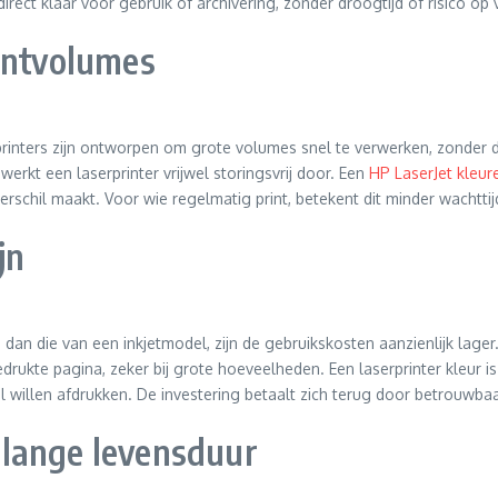
ect klaar voor gebruik of archivering, zonder droogtijd of risico op 
rintvolumes
rinters zijn ontworpen om grote volumes snel te verwerken, zonder dat 
werkt een laserprinter vrijwel storingsvrij door. Een
HP LaserJet kleur
rschil maakt. Voor wie regelmatig print, betekent dit minder wachttij
jn
 dan die van een inkjetmodel, zijn de gebruikskosten aanzienlijk la
edrukte pagina, zeker bij grote hoeveelheden. Een laserprinter kleur i
willen afdrukken. De investering betaalt zich terug door betrouwbaarh
lange levensduur