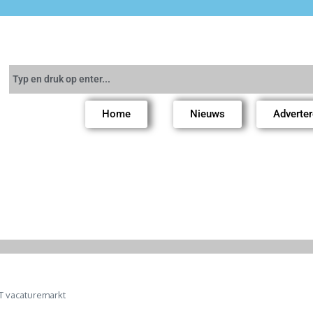
Home
Nieuws
Adverte
T vacaturemarkt