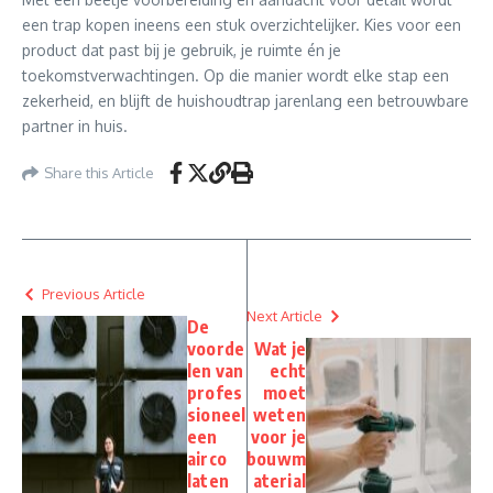
een trap kopen ineens een stuk overzichtelijker. Kies voor een
product dat past bij je gebruik, je ruimte én je
toekomstverwachtingen. Op die manier wordt elke stap een
zekerheid, en blijft de huishoudtrap jarenlang een betrouwbare
partner in huis.
Share this Article
Previous Article
Next Article
De
voorde
Wat je
len van
echt
profes
moet
sioneel
weten
een
voor je
airco
bouwm
laten
aterial