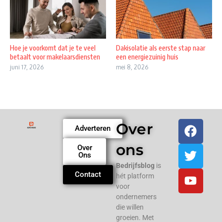
Hoe je voorkomt dat je te veel
Dakisolatie als eerste stap naar
betaalt voor makelaarsdiensten
een energiezuinig huis
juni 17, 2026
mei 8, 2026
Over
Adverteren
ons
Over
Ons
Bedrijfsblog
is
Contact
hét platform
voor
ondernemers
die willen
groeien. Met