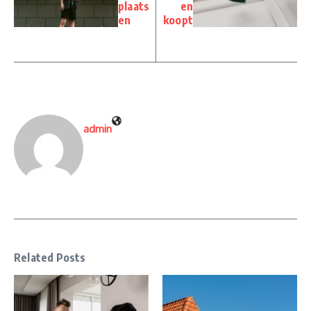
plaats
en
en
koopt
admin
Related Posts