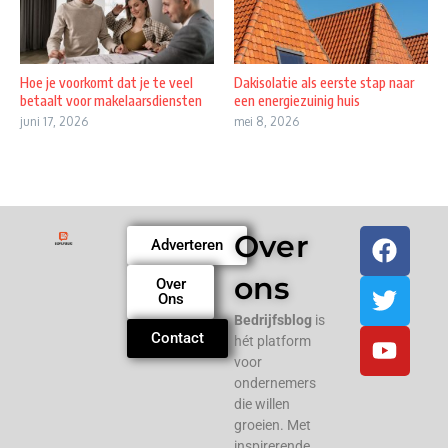
Hoe je voorkomt dat je te veel
Dakisolatie als eerste stap naar
betaalt voor makelaarsdiensten
een energiezuinig huis
juni 17, 2026
mei 8, 2026
Over
Adverteren
ons
Over
Ons
Bedrijfsblog
is
Contact
hét platform
voor
ondernemers
die willen
groeien. Met
inspirerende