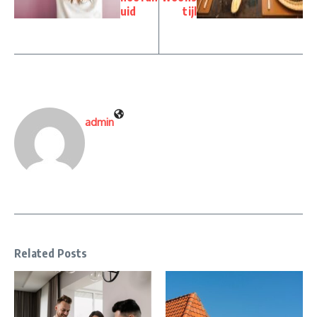
uid
tijl
admin
Related Posts