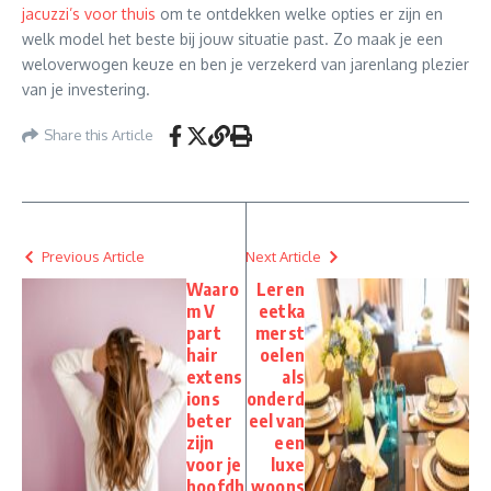
jacuzzi’s voor thuis
om te ontdekken welke opties er zijn en
welk model het beste bij jouw situatie past. Zo maak je een
weloverwogen keuze en ben je verzekerd van jarenlang plezier
van je investering.
Share this Article
Previous Article
Next Article
Waaro
Leren
m V
eetka
part
merst
hair
oelen
extens
als
ions
onderd
beter
eel van
zijn
een
voor je
luxe
hoofdh
woons