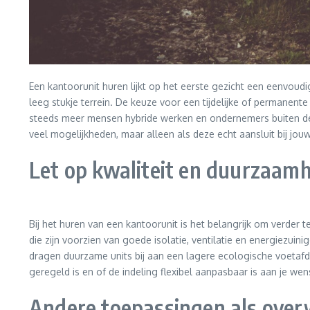
Een kantoorunit huren lijkt op het eerste gezicht een eenvoudi
leeg stukje terrein. De keuze voor een tijdelijke of permanent
steeds meer mensen hybride werken en ondernemers buiten de s
veel mogelijkheden, maar alleen als deze echt aansluit bij jou
Let op kwaliteit en duurzaam
Bij het huren van een kantoorunit is het belangrijk om verder
die zijn voorzien van goede isolatie, ventilatie en energiezuin
dragen duurzame units bij aan een lagere ecologische voetafd
geregeld is en of de indeling flexibel aanpasbaar is aan je w
Andere toepassingen als ove