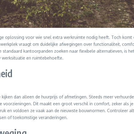
ge oplossing voor wie snel extra werkruimte nodig heeft. Toch komt e
e werkplek vraagt om duidelijke afwegingen over functionaliteit, com
tandaard kantoorpanden zoeken naar flexibele alternatieven, is het 
w werksituatie en ruimtebehoefte.
heid
 te kijken dan alleen de huurprijs of afmetingen. Steeds meer verhuu
ige voorzieningen. Dit maakt een groot verschil in comfort, zeker als 
ruk en voldoen ze vaak aan de nieuwste bouwnormen. Controleer alti
ensen of toekomstige veranderingen.
rweging