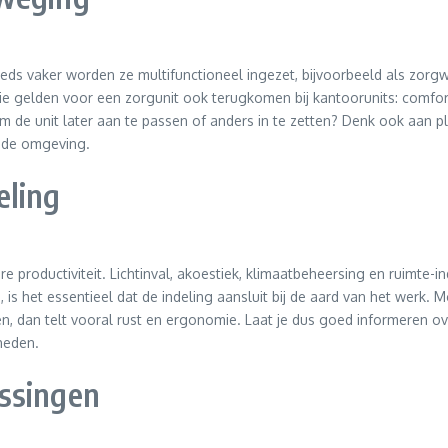
eeds vaker worden ze multifunctioneel ingezet, bijvoorbeeld als zorgw
die gelden voor een zorgunit ook terugkomen bij kantoorunits: comfort,
 om de unit later aan te passen of anders in te zetten? Denk ook aan 
j de omgeving.
eling
 productiviteit. Lichtinval, akoestiek, klimaatbeheersing en ruimte-inde
n
, is het essentieel dat de indeling aansluit bij de aard van het werk.
n, dan telt vooral rust en ergonomie. Laat je dus goed informeren o
heden.
ssingen