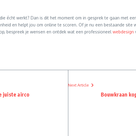
e die écht werkt? Dan is dit het moment om in gesprek te gaan met een
heid en helpt jou om online te scoren. Of je nu een bestaande site 
t op, bespreek je wensen en ontdek wat een professioneel
webdesign
v
Next Article
e juiste airco
Bouwkraan kope