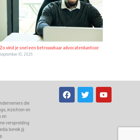
Zo vind je snel een betrouwbaar advocatenkantoor
september 10, 2025
ondernemers die
ogs, inzichten en
s en
me verspreiding
ia bereik jij
p.