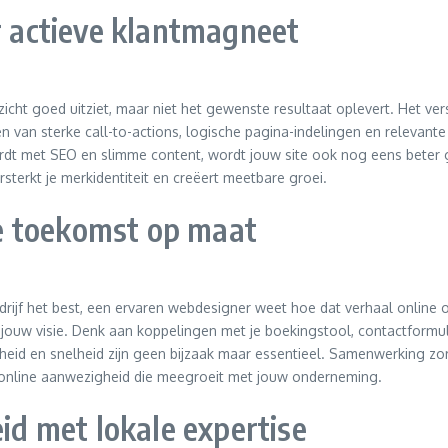
ar actieve klantmagneet
ht goed uitziet, maar niet het gewenste resultaat oplevert. Het vers
van sterke call-to-actions, logische pagina-indelingen en relevante
dt met SEO en slimme content, wordt jouw site ook nog eens beter 
sterkt je merkidentiteit en creëert meetbare groei.
e toekomst op maat
rijf het best, een ervaren webdesigner weet hoe dat verhaal online o
bij jouw visie. Denk aan koppelingen met je boekingstool, contactformu
jkheid en snelheid zijn geen bijzaak maar essentieel. Samenwerking zo
e online aanwezigheid die meegroeit met jouw onderneming.
eid met lokale expertise