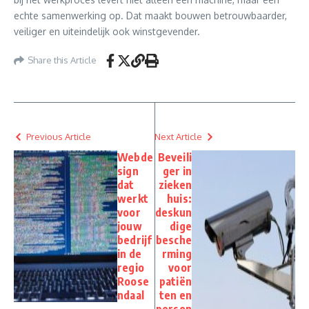
echte samenwerking op. Dat maakt bouwen betrouwbaarder,
veiliger en uiteindelijk ook winstgevender.
Share this Article
Previous Article
Next Article
Webde
Beveili
sign
ger in
dat
zieken
werkt
huis:
voor
deskun
jouw
dige
bedrijf
besche
in de
rming
regio
voor
Roose
patiën
ndaal
ten en
person