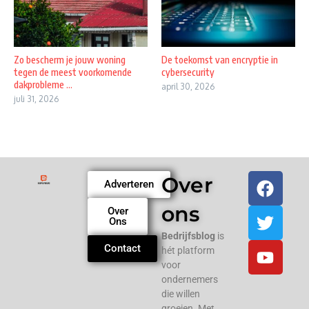
Zo bescherm je jouw woning
De toekomst van encryptie in
tegen de meest voorkomende
cybersecurity
dakprobleme ...
april 30, 2026
juli 31, 2026
Over
Adverteren
ons
Over
Ons
Bedrijfsblog
is
Contact
hét platform
voor
ondernemers
die willen
groeien. Met